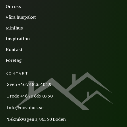
Om oss
Våra huspaket
Minihus
Inspiration
Kontakt
Företag
KONTAKT
Sven +46 73 826 40 29
Frode +46 70 665 03 50
info@novahus.se
Teknikvägen 3, 961 50 Boden