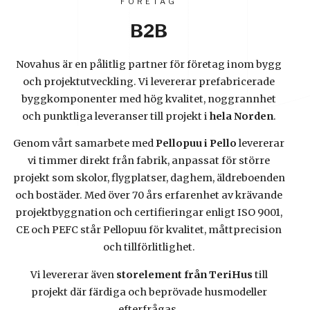
FÖRETAG
B2B
Novahus är en pålitlig partner för företag inom bygg
och projektutveckling. Vi levererar prefabricerade
byggkomponenter med hög kvalitet, noggrannhet
och punktliga leveranser till projekt i
hela Norden
.
Genom vårt samarbete med
Pellopuu i Pello
levererar
vi timmer direkt från fabrik, anpassat för större
projekt som skolor, flygplatser, daghem, äldreboenden
och bostäder. Med över 70 års erfarenhet av krävande
projektbyggnation och certifieringar enligt ISO 9001,
CE och PEFC står Pellopuu för kvalitet, måttprecision
och tillförlitlighet.
Vi levererar även
storelement från TeriHus
till
projekt där färdiga och beprövade husmodeller
efterfrågas.