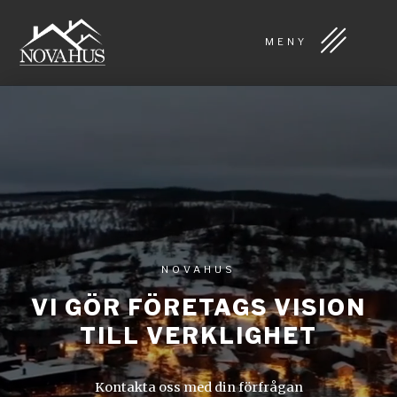
MENY
NOVAHUS
VI GÖR FÖRETAGS VISION
TILL VERKLIGHET
K
o
n
t
a
k
t
a
o
s
s
m
e
d
d
i
n
f
ö
r
f
r
å
g
a
n